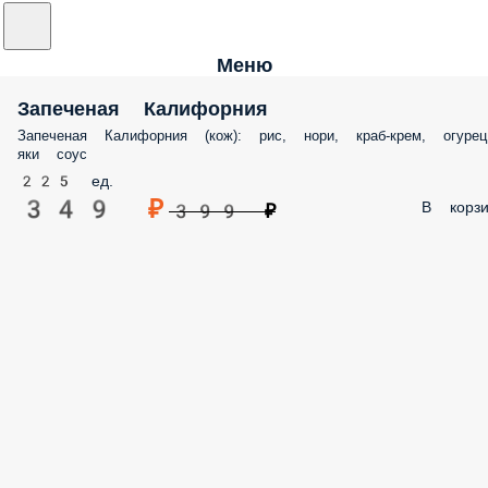
Меню
Запеченая Калифорния
Запеченая Калифорния (кож): рис, нори, краб-крем, огурец
яки соус
225 ед.
349 ₽
В корзи
399 ₽