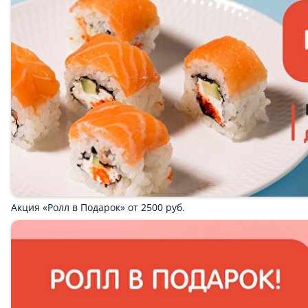
Бургеры
Салаты
Wok
Поке
Суши
Маки
Закуски/Питас
Напитки
Десерты
Соусы
Королевский