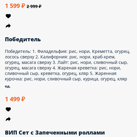
Тануки
Тануки: 1. Вегас (кож): рис, нори, сливочный сыр, курица,
угорь, краб-крем, сырный соус, кунжут, унаги соус 2. Чикен
Чиз (кож): рис, нори, курица, сливочный сыр, салат айсберг,
сырный соус, унаги соус 3. Флорида: рис, нори, сливочный
сыр, краб-крем, лосось, кляр
720 г.
999 ₽
1 999 ₽
Кентукки
Кентуки: 1. Флорида: рис, нори, сливочный сыр, краб-крем,
лосось, кляр 2. Краб Томаго (кож): рис, нори, сливочный сыр,
омлет тамаго, краб соус
1200 г.
699 ₽
1 299 ₽