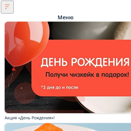
Меню
Акция «День Рождения»!
Акция «Ролл в Подарок» от 2500 руб.
Акция «Ролл в Подарок» от 1500 руб.
Акция «Гарантированный самовывоз»
Мы рекомендуем
Популярное
Акции фикс Август
Сеты на каждый день (акция)
Сеты и Комбо Новинки
Премиум сеты
Жареные роллы
Запеченные роллы
Холодные роллы