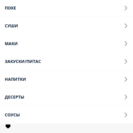
Запеченая Калифорния (кож): рис, нори, краб-крем, огурец,
яки соус
1200 г.
1 599 ₽
2 999 ₽
Победитель
Победитель: 1. Филадельфия: рис, нори, Креметта, огурец,
лосось сверху 2. Калифорния: рис, нори, краб-крем, огурец,
масага сверху 3. Лайт: рис, нори, сливочный сыр, огурец,
масага сверху 4. Жареная креветка: рис, нори, сливочный сыр,
креветка, огурец, кляр 5. Жаренная курочка: рис, нори,
сливочный сыр, курица, огурец, кляр
ед.
1 499 ₽
ВИП Сет с Запеченными роллами
ВИП сет с Запеченными роллами: 1. Чикен бекон ролл: рис,
нори, бекон, курица, сливочный сыр, унаги, кунжут 2. Чикен