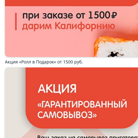
Королевский: 1. Калифорния: рис, нори, краб-крем, огурец,
масага сверху 2. Филадельфия: рис, нори, Креметта, огурец,
лосось сверху 3. Калифорния в кунжуте: рис, нори, краб-крем,
авокадо, огурец, кунжут сверху; 4. Вегас (кож): рис, нори,
сливочный сыр, курица, угорь, краб-крем, сырный соус,
кунжут, унаги соус 5. Филадельфия в кунжуте: рис, нори,
лосось, огурец, Креметта, кунжут сверху 6. Хот Краб (кож):
рис, нори, сливочный сыр, масага, спайси соус+ краб-крем 7.
Чикен Чиз (кож): рис, нори, курица, сливочный сыр, салат
айсберг, сырный соус, унаги соус 8. Кани маки *2 9. Капа
маки *2.
2300 г.
3 799 ₽
6 999 ₽
Щедрый
Щедрый: 1. Филадельфия: рис, нори, Креметта, огурец, лосось
сверху 2. Калифорния: рис, нори, краб-крем, огурец, масага
сверху 3. Лайт: рис, нори, сливочный сыр, огурец, масага
сверху 4. Канада: рис, нори, Креметта, угорь, огурец, унаги
соус 5. Запеченая Филадельфия (кож): рис, нори, огурец,