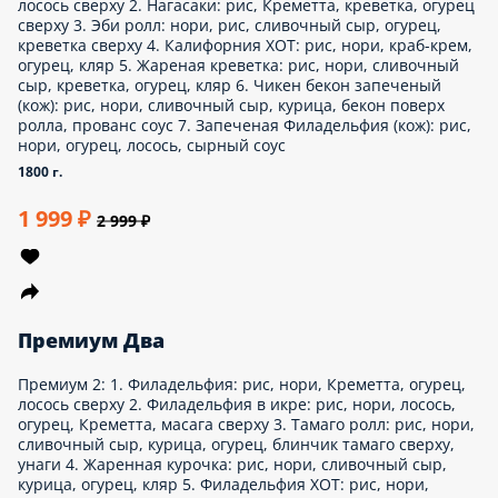
Филакалифа
Филакалифа: 1. Калифорния: рис, нори, краб-крем, огурец,
масага сверху 2. Филадельфия: рис, нори, Креметта, огурец,
лосось сверху 3. Филадельфия в кунжуте: рис, нори, лосось,
огурец, Креметта, кунжут сверху 4. Капа маки: рис, нори,
огурец, кунжут
790 г.
1 199 ₽
1 999 ₽
Гурман
Гурман: 1. Калифорния: рис, нори, краб-крем, огурец, масага
сверху 2. Флорида: рис, нори, сливочный сыр, краб-крем,
лосось, кляр 3. Вегас (кож): рис, нори, сливочный сыр,
курица, угорь, краб-крем, сырный соус, кунжут, унаги соус
710 г.
1 199 ₽
1 599 ₽
ВИП Сет с Запеченными роллами №2