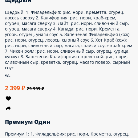
Шанхай
Шанхай: 1. Калифорния: рис, нори, краб-крем, огурец, масага
сверху 2. Филадельфия: рис, нори, Креметта, огурец, лосось
сверху 3. Чикен Чиз (кож): рис, нори, курица, сливочный сыр,
салат айсберг, сырный соус, унаги соус 4. Краба маки: нори,
рис, краб
865 г.
1 299 ₽
1 999 ₽
Сахара
Сахара: 1. Хот Краб (кож): рис, нори, сливочный сыр, масага,
спайси соус+ краб-крем 2. Чикен Чиз (кож): рис, нори, курица,
сливочный сыр, салат айсберг, сырный соус, унаги соус 3.
Вегас (кож): рис, нори, сливочный сыр, курица, угорь, краб-
крем, сырный соус, кунжут, унаги соус 4. Запеченая
Калифорния (кож): рис, нори, краб-крем, огурец, яки соус
960 г.
1 299 ₽
1 999 ₽