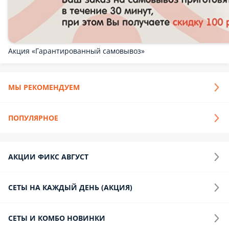
лосось, сырный соус 6. Хот Краб (кож): рис, нори, сливочный
сыр, масага, спайси соус+ краб-крем 7. Чикен ролл: рис, нори,
сливочный сыр, огурец, курица, кунжут 8. Запеченая
Калифорния с креветкой: рис, нори, сливочный сыр, креветка,
огурец, масаго поверх, сырный соус
ед.
2 399 ₽
29 999 ₽
Премиум Один
Премиум 1: 1. Филадельфия: рис, нори, Креметта, огурец,
лосось сверху 2. Нагасаки: рис, Креметта, креветка, огурец
сверху 3. Эби ролл: нори, рис, сливочный сыр, огурец,
креветка сверху 4. Калифорния ХОТ: рис, нори, краб-крем,
огурец, кляр 5. Жареная креветка: рис, нори, сливочный сыр,
креветка, огурец, кляр 6. Чикен бекон запеченый (кож): рис,
нори, сливочный сыр, курица, бекон поверх ролла, прованс
соус 7. Запеченая Филадельфия (кож): рис, нори, огурец,
лосось, сырный соус
1800 г.
1 999 ₽
2 999 ₽