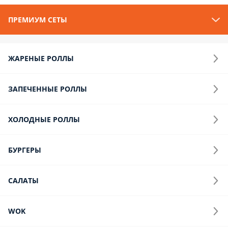
Премиум Два
Премиум 2: 1. Филадельфия: рис, нори, Креметта, огурец,
лосось сверху 2. Филадельфия в икре: рис, нори, лосось,
огурец, Креметта, масага сверху 3. Тамаго ролл: рис, нори,
сливочный сыр, курица, огурец, блинчик тамаго сверху, унаги
4. Жаренная курочка: рис, нори, сливочный сыр, курица,
огурец, кляр 5. Филадельфия ХОТ: рис, нори, сливочный сыр,
лосось, огурец, кляр 6. Запеченая Калифорния с креветкой:
рис, нори, сливочный сыр, креветка, огурец, масаго поверх,
сырный соус; 7. Запеченая Филадельфия (кож): рис, нори,
огурец, лосось, сырный соус
1800 г.
1 899 ₽
2 899 ₽
Калифорнийский
Калифорнийский: 1. Калифорния: рис, нори, краб-крем,
огурец, масага сверху 2. Филадельфия: рис, нори, Креметта,
огурец, лосось сверху 3. Калифорния в кунжуте: рис, нори,
краб-крем, авокадо, огурец, кунжут сверху; 4. Хот Краб (кож):
рис, нори, сливочный сыр, масага, спайси соус+ краб-крем 5.