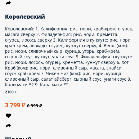
ролл: рис, нори, сливочный сыр, огурец, курица, кунжут 3.
Филадельфия: рис, нори, Креметта, огурец, лосось сверху 4.
Запеченая Калифорния (кож): рис, нори, краб-крем, огурец,
яки соус 5. Краб Томаго (кож): рис, нори, сливочный сыр,
омлет тамаго, краб соус
1050 г.
1 349 ₽
1 999 ₽
ВИП Сет с Жаренными роллами
ВИП Сет с Жаренными роллами: 1. Калифорния: рис, нори,
краб-крем, огурец, масага сверху 2. Чикен ролл: рис, нори,
сливочный сыр, огурец, курица, кунжут 3. Филадельфия: рис,
нори, Креметта, огурец, лосось сверху 4. Калифорния ХОТ:
рис, нори, краб-крем, огурец, кляр 5. Цезарь BBQ: рис, нори,
курица, сливочный сыр, томат, соус BBQ внутрь, кляр
Внешний вид товара может отличаться.
1050 ед.
1 349 ₽
1 999 ₽