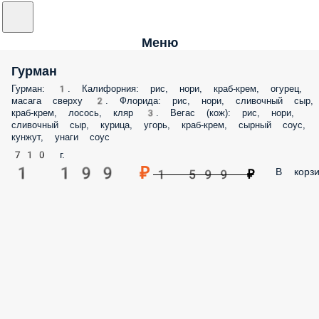
Меню
Гурман
Гурман: 1. Калифорния: рис, нори, краб-крем, огурец,
масага сверху 2. Флорида: рис, нори, сливочный сыр,
краб-крем, лосось, кляр 3. Вегас (кож): рис, нори,
сливочный сыр, курица, угорь, краб-крем, сырный соус,
кунжут, унаги соус
710 г.
1 199 ₽
В корзи
1 599 ₽